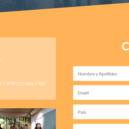
C
m
 / 678 777 204 / 617