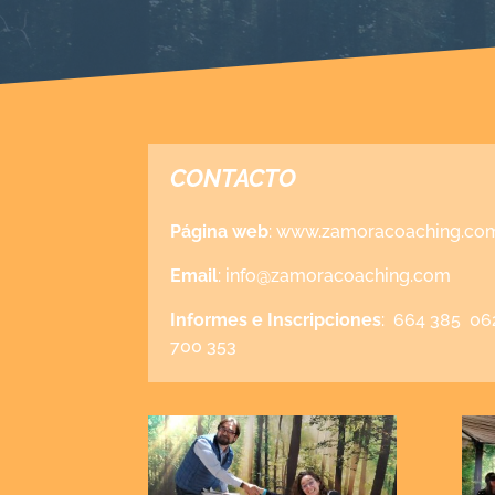
CONTACTO
Página
web
:
www.zamoracoaching.co
Email
:
info@zamoracoaching.com
Informes e Inscripciones
:
664 385 062
700 353