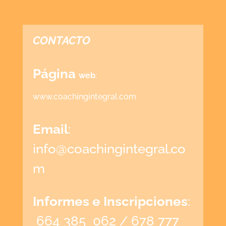
CONTACTO
Página
web
:
www.coachingintegral.com
Email
:
info@coachingintegral.co
m
Informes e Inscripciones
:
664 385 062 / 678 777